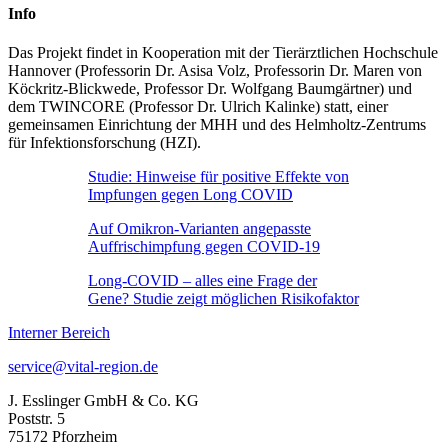
Info
Das Projekt findet in Kooperation mit der Tierärztlichen Hochschule
Hannover (Professorin Dr. Asisa Volz, Professorin Dr. Maren von
Köckritz-Blickwede, Professor Dr. Wolfgang Baumgärtner) und
dem TWINCORE (Professor Dr. Ulrich Kalinke) statt, einer
gemeinsamen Einrichtung der MHH und des Helmholtz-Zentrums
für Infektionsforschung (HZI).
Studie: Hinweise für positive Effekte von
Impfungen gegen Long COVID
Auf Omikron-Varianten angepasste
Auffrischimpfung gegen COVID-19
Long-COVID – alles eine Frage der
Gene? Studie zeigt möglichen Risikofaktor
Interner Bereich
service@vital-region.de
J. Esslinger GmbH & Co. KG
Poststr. 5
75172 Pforzheim