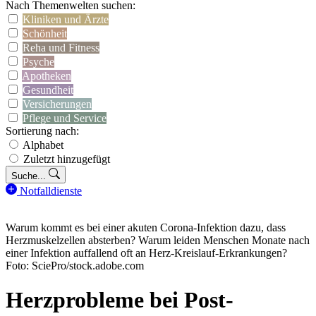
Nach Themenwelten suchen:
Kliniken und Ärzte
Schönheit
Reha und Fitness
Psyche
Apotheken
Gesundheit
Versicherungen
Pflege und Service
Sortierung nach:
Alphabet
Zuletzt hinzugefügt
Suche...
Notfalldienste
Warum kommt es bei einer akuten Corona-Infektion dazu, dass
Herzmuskelzellen absterben? Warum leiden Menschen Monate nach
einer Infektion auffallend oft an Herz-Kreislauf-Erkrankungen?
Foto: SciePro/stock.adobe.com
Herzprobleme bei Post-