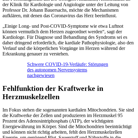
der Klinik für Kardiologie und Angiologie unter der Leitung von
Professor Dr. Johann Bauersachs, möchte die Mechanismen
aufklären, mit denen das Coronavirus das Herz beeinflusst.
„Einige Long- und Post-COVID-Symptome wie etwa Luftnot
können vermutlich dem Herzen zugeordnet werden“, sagt der
Kardiologe. Für Diagnose und Behandlung des Syndroms sei es
daher dringend erforderlich, die kardiale Pathophysiologie, also den
Verlauf und die körperlichen Vorgänge im Herzen während der
Erkrankung genauer zu verstehen.
Schwere COVID-19-Verläufe: Störungen
des autonomen Nervensystems
nachgewiesen
Fehlfunktion der Kraftwerke in
Herzmuskelzellen
Im Fokus stehen die sogenannten kardialen Mitochondrien. Sie sind
die Kraftwerke der Zellen und produzieren im Herzmuskel 95
Prozent des Adenosintriphosphats (ATP), der wichtigsten
Energiewährung im Körper. Sind die Mitochondrien beeinträchtigt
und können nicht richtig arbeiten, fehlt den Herzmuskelzellen
Energie, um genügend Blut, Sauerstoff und Nährstoffe in die