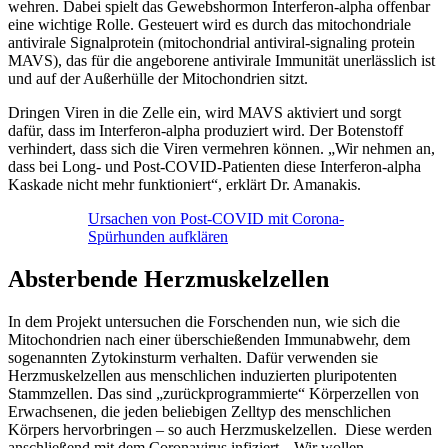
wehren. Dabei spielt das Gewebshormon Interferon-alpha offenbar
eine wichtige Rolle. Gesteuert wird es durch das mitochondriale
antivirale Signalprotein (mitochondrial antiviral-signaling protein
MAVS), das für die angeborene antivirale Immunität unerlässlich ist
und auf der Außerhülle der Mitochondrien sitzt.
Dringen Viren in die Zelle ein, wird MAVS aktiviert und sorgt
dafür, dass im Interferon-alpha produziert wird. Der Botenstoff
verhindert, dass sich die Viren vermehren können. „Wir nehmen an,
dass bei Long- und Post-COVID-Patienten diese Interferon-alpha
Kaskade nicht mehr funktioniert“, erklärt Dr. Amanakis.
Ursachen von Post-COVID mit Corona-
Spürhunden aufklären
Absterbende Herzmuskelzellen
In dem Projekt untersuchen die Forschenden nun, wie sich die
Mitochondrien nach einer überschießenden Immunabwehr, dem
sogenannten Zytokinsturm verhalten. Dafür verwenden sie
Herzmuskelzellen aus menschlichen induzierten pluripotenten
Stammzellen. Das sind „zurückprogrammierte“ Körperzellen von
Erwachsenen, die jeden beliebigen Zelltyp des menschlichen
Körpers hervorbringen – so auch Herzmuskelzellen. Diese werden
anschließend mit dem Coronavirus infiziert. „Wir wollen