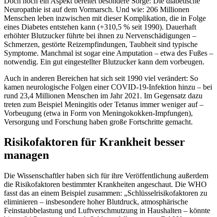
Doch noch ein Aspekt bereitet besondere Sorge: Die diabetische
Neuropathie ist auf dem Vormarsch. Und wie: 206 Millionen
Menschen leben inzwischen mit dieser Komplikation, die in Folge
eines Diabetes entstehen kann (+310,5 % seit 1990). Dauerhaft
erhöhter Blutzucker führte bei ihnen zu Nervenschädigungen –
Schmerzen, gestörte Reizempfindungen, Taubheit sind typische
Symptome. Manchmal ist sogar eine Amputation – etwa des Fußes –
notwendig. Ein gut eingestellter Blutzucker kann dem vorbeugen.
Auch in anderen Bereichen hat sich seit 1990 viel verändert: So
kamen neurologische Folgen einer COVID-19-Infektion hinzu – bei
rund 23,4 Millionen Menschen im Jahr 2021. Im Gegensatz dazu
treten zum Beispiel Meningitis oder Tetanus immer weniger auf –
Vorbeugung (etwa in Form von Meningokokken-Impfungen),
Versorgung und Forschung haben große Fortschritte gemacht.
Risikofaktoren für Krankheit besser
managen
Die Wissenschaftler haben sich für ihre Veröffentlichung außerdem
die Risikofaktoren bestimmter Krankheiten angeschaut. Die WHO
fasst das an einem Beispiel zusammen: „Schlüsselrisikofaktoren zu
eliminieren – insbesondere hoher Blutdruck, atmosphärische
Feinstaubbelastung und Luftverschmutzung in Haushalten – könnte