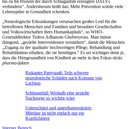
bis zu 84 Prozent der durch Schlaganfall erzeugten DALYs
verhindern“. Andersherum heißt das: Mehr Prävention würde viele
Lebensjahre in Gesundheit schenken.
„Neurologische Erkrankungen verursachen großes Leid für die
betroffenen Menschen und Familien und berauben Gesellschaften
und Volkswirtschaften ihres Humankapitals“, so WHO-
Generaldirektor Tedros Adhanom Ghebreyesus. Man müsse
dringend, „gezielte Interventionen verstärken“, damit die Menschen
„Zugang zu der qualitativ hochwertigen Pflege, Behandlung und
Rehabilitation erhalten, die sie benötigen.“ Es sei wichtiger denn je,
dass die Hirngesundheit von Kindheit an mehr in den Fokus rückt.
pharma-fakten
Riskanter Partyspaß: Teils schwere
neurologische Schäden nach Konsum von
Lachgas
Schlaganfall: Weshalb eine gezielte
Nachsorge so wichtig wäre
Unterschätzt und unterdiagnostiziert:
Migräne ist nicht einfach nur ein
Kopfschmerz
Interner Bereich