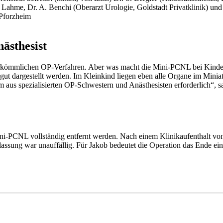
S. Lahme, Dr. A. Benchi (Oberarzt Urologie, Goldstadt Privatklinik) und
 Pforzheim
ästhesist
 herkömmlichen OP-Verfahren. Aber was macht die Mini-PCNL bei Kindern
, gut dargestellt werden. Im Kleinkind liegen eben alle Organe im Min
eam aus spezialisierten OP-Schwestern und Anästhesisten erforderlich
Mini-PCNL vollständig entfernt werden. Nach einem Klinikaufenthalt v
sung war unauffällig. Für Jakob bedeutet die Operation das Ende eine