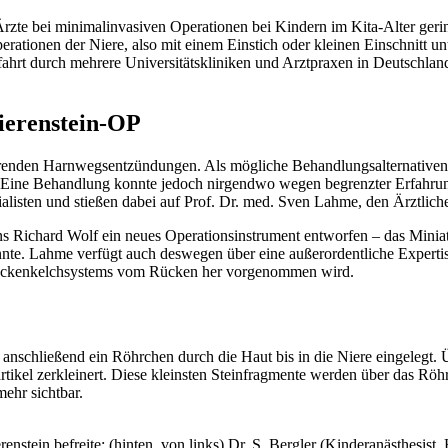
er Ärzte bei minimalinvasiven Operationen bei Kindern im Kita-Alter ge
rationen der Niere, also mit einem Einstich oder kleinen Einschnitt un
fahrt durch mehrere Universitätskliniken und Arztpraxen in Deutschland
Nierenstein-OP
rkehrenden Harnwegsentzündungen. Als mögliche Behandlungsalternativ
gt. Eine Behandlung konnte jedoch nirgendwo wegen begrenzter Erfahru
listen und stießen dabei auf Prof. Dr. med. Sven Lahme, den Ärztlichen
ens Richard Wolf ein neues Operationsinstrument entworfen – das Mini
te. Lahme verfügt auch deswegen über eine außerordentliche Expertise 
enbeckenkelchsystems vom Rücken her vorgenommen wird.
nd anschließend ein Röhrchen durch die Haut bis in die Niere eingeleg
Partikel zerkleinert. Diese kleinsten Steinfragmente werden über das 
mehr sichtbar.
nstein befreite: (hinten, von links) Dr. S. Bergler (Kinderanästhesist