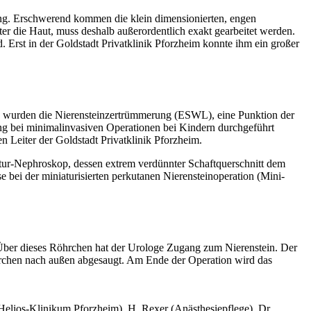
ring. Erschwerend kommen die klein dimensionierten, engen
ter die Haut, muss deshalb außerordentlich exakt gearbeitet werden.
. Erst in der Goldstadt Privatklinik Pforzheim konnte ihm ein großer
en wurden die Nierensteinzertrümmerung (ESWL), eine Punktion der
ng bei minimalinvasiven Operationen bei Kindern durchgeführt
 Leiter der Goldstadt Privatklinik Pforzheim.
atur-Nephroskop, dessen extrem verdünnter Schaftquerschnitt dem
bei der miniaturisierten perkutanen Nierensteinoperation (Mini-
t. Über dieses Röhrchen hat der Urologe Zugang zum Nierenstein. Der
Röhrchen nach außen abgesaugt. Am Ende der Operation wird das
, Helios-Klinikum Pforzheim), H. Rexer (Anästhesiepflege), Dr.