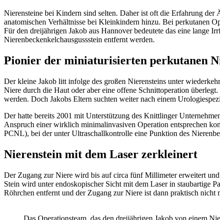
Nierensteine bei Kindern sind selten. Daher ist oft die Erfahrung d
anatomischen Verhältnisse bei Kleinkindern hinzu. Bei perkutanen Ope
Für den dreijährigen Jakob aus Hannover bedeutete das eine lange Irr
Nierenbeckenkelchausgussstein entfernt werden.
Pionier der miniaturisierten perkutanen 
Der kleine Jakob litt infolge des großen Nierensteins unter wiede
Niere durch die Haut oder aber eine offene Schnittoperation überle
werden. Doch Jakobs Eltern suchten weiter nach einem Urologiespezia
Der hatte bereits 2001 mit Unterstützung des Knittlinger Unternehm
Anspruch einer wirklich minimalinvasiven Operation entsprechen konn
PCNL), bei der unter Ultraschallkontrolle eine Punktion des Nier
Nierenstein mit dem Laser zerkleinert
Der Zugang zur Niere wird bis auf circa fünf Millimeter erweitert u
Stein wird unter endoskopischer Sicht mit dem Laser in staubartige 
Röhrchen entfernt und der Zugang zur Niere ist dann praktisch nicht 
Das Operationsteam, das den dreijährigen Jakob von einem Niere