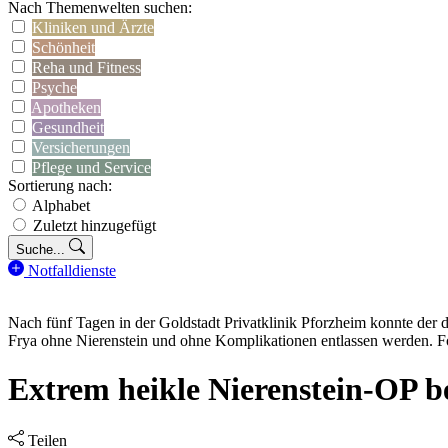
Nach Themenwelten suchen:
Kliniken und Ärzte
Schönheit
Reha und Fitness
Psyche
Apotheken
Gesundheit
Versicherungen
Pflege und Service
Sortierung nach:
Alphabet
Zuletzt hinzugefügt
Suche...
Notfalldienste
Nach fünf Tagen in der Goldstadt Privatklinik Pforzheim konnte der 
Frya ohne Nierenstein und ohne Komplikationen entlassen werden. Fot
Extrem heikle Nierenstein-OP be
Teilen