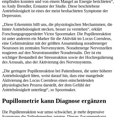
empfinden konnten und von einem Mangel an Energie berichteten“,
so Andy Brendler, Erstautor der Studie. Diese beschriebene
Antriebslosigkeit ist eines der meist beobachteten Symptome der
Depression.
„Diese Erkenntnis hilft uns, die physiologischen Mechanismen, die
hinter Antriebslosigkeit stecken, besser zu verstehen“, erklärt
Forschungsgruppenleiter Victor Spoormaker. Die Pupillenreaktion
ist unter anderem ein Marker für die Aktivität im Locus Coeruleus,
eine Gehirnstruktur mit der größten Ansammlung noradrenerger
Neuronen im zentralen Nervensystem. Noradrenerge Nervenzellen
reagieren auf den Neurotransmitter Noradrenalin. Der ist ein
wichtiger Bestandteil der Stressreaktion sowie der Hochregulierung
des Arousals, also der Aktivierung des Nervensystems.
„Die geringere Pupillenreaktion bei PatientInnen, die unter höherer
Antriebslosigkeit litten, weist darauf hin, dass eine mangelnde
Aktivierung des Locus Coeruleus einen entscheidenden
physiologischen Prozess darstellt, der dem Gefühl der
Antriebslosigkeit unterliegt“, so Spoormaker.
Pupillometrie kann Diagnose ergänzen
Die Pupillenreaktion war umso schwächer, je mehr depressive
Symptome die Teilnehmenden zeigten. Diesen Zusammenhang