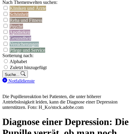
Nach Themenwelten suchen:
Kliniken und Ärzte
Schönheit
Reha und Fitness
Psyche
Apotheken
Gesundheit
Versicherungen
Pflege und Service
Sortierung nach:
Alphabet
Zuletzt hinzugefügt
Suche...
Notfalldienste
Die Pupillenreaktion bei Patienten, die unter höherer
Antriebslosigkeit leiden, kann die Diagnose einer Depression
unterstützen. Foto: H_Ko/stock.adobe.com
Diagnose einer Depression: Die
Pupille verrät, ob man noch