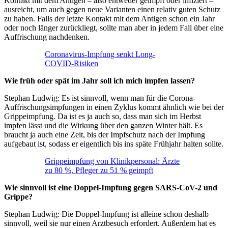
Kontakt mit dem Antigen – also entweder geimpft oder infiziert –
ausreicht, um auch gegen neue Varianten einen relativ guten Schutz
zu haben. Falls der letzte Kontakt mit dem Antigen schon ein Jahr
oder noch länger zurückliegt, sollte man aber in jedem Fall über eine
Auffrischung nachdenken.
Coronavirus-Impfung senkt Long-
COVID-Risiken
Wie früh oder spät im Jahr soll ich mich impfen lassen?
Stephan Ludwig: Es ist sinnvoll, wenn man für die Corona-
Auffrischungsimpfungen in einen Zyklus kommt ähnlich wie bei der
Grippeimpfung. Da ist es ja auch so, dass man sich im Herbst
impfen lässt und die Wirkung über den ganzen Winter hält. Es
braucht ja auch eine Zeit, bis der Impfschutz nach der Impfung
aufgebaut ist, sodass er eigentlich bis ins späte Frühjahr halten sollte.
Grippeimpfung von Klinikpersonal: Ärzte
zu 80 %, Pfleger zu 51 % geimpft
Wie sinnvoll ist eine Doppel-Impfung gegen SARS-CoV-2 und
Grippe?
Stephan Ludwig: Die Doppel-Impfung ist alleine schon deshalb
sinnvoll, weil sie nur einen Arztbesuch erfordert. Außerdem hat es