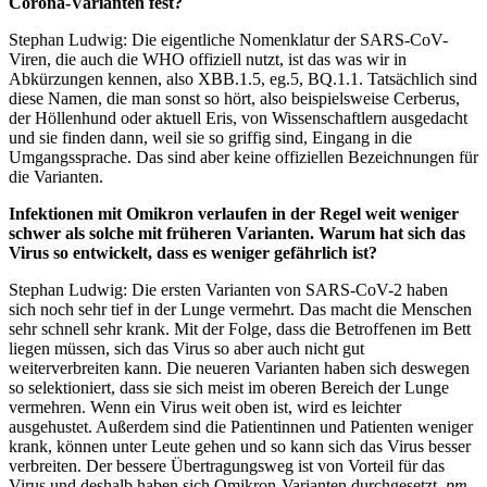
Corona-Varianten fest?
Stephan Ludwig: Die eigentliche Nomenklatur der SARS-CoV-
Viren, die auch die WHO offiziell nutzt, ist das was wir in
Abkürzungen kennen, also XBB.1.5, eg.5, BQ.1.1. Tatsächlich sind
diese Namen, die man sonst so hört, also beispielsweise Cerberus,
der Höllenhund oder aktuell Eris, von Wissenschaftlern ausgedacht
und sie finden dann, weil sie so griffig sind, Eingang in die
Umgangssprache. Das sind aber keine offiziellen Bezeichnungen für
die Varianten.
Infektionen mit Omikron verlaufen in der Regel weit weniger
schwer als solche mit früheren Varianten. Warum hat sich das
Virus so entwickelt, dass es weniger gefährlich ist?
Stephan Ludwig: Die ersten Varianten von SARS-CoV-2 haben
sich noch sehr tief in der Lunge vermehrt. Das macht die Menschen
sehr schnell sehr krank. Mit der Folge, dass die Betroffenen im Bett
liegen müssen, sich das Virus so aber auch nicht gut
weiterverbreiten kann. Die neueren Varianten haben sich deswegen
so selektioniert, dass sie sich meist im oberen Bereich der Lunge
vermehren. Wenn ein Virus weit oben ist, wird es leichter
ausgehustet. Außerdem sind die Patientinnen und Patienten weniger
krank, können unter Leute gehen und so kann sich das Virus besser
verbreiten. Der bessere Übertragungsweg ist von Vorteil für das
Virus und deshalb haben sich Omikron-Varianten durchgesetzt.
pm