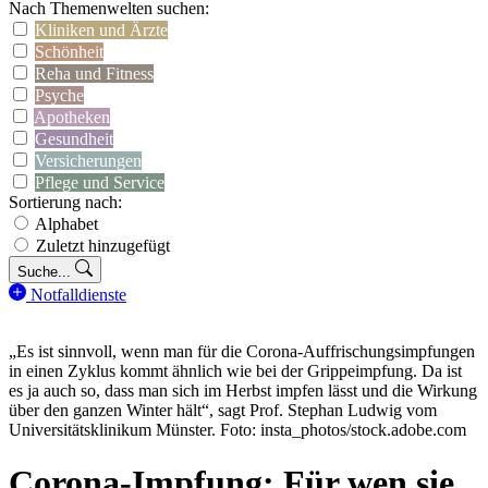
Nach Themenwelten suchen:
Kliniken und Ärzte
Schönheit
Reha und Fitness
Psyche
Apotheken
Gesundheit
Versicherungen
Pflege und Service
Sortierung nach:
Alphabet
Zuletzt hinzugefügt
Suche...
Notfalldienste
„Es ist sinnvoll, wenn man für die Corona-Auffrischungsimpfungen
in einen Zyklus kommt ähnlich wie bei der Grippeimpfung. Da ist
es ja auch so, dass man sich im Herbst impfen lässt und die Wirkung
über den ganzen Winter hält“, sagt Prof. Stephan Ludwig vom
Universitätsklinikum Münster. Foto: insta_photos/stock.adobe.com
Corona-Impfung: Für wen sie