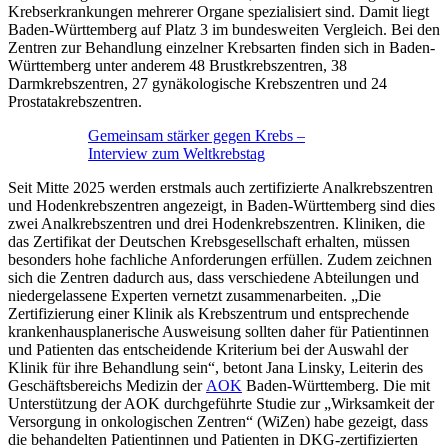
Krebserkrankungen mehrerer Organe spezialisiert sind. Damit liegt
Baden-Württemberg auf Platz 3 im bundesweiten Vergleich. Bei den
Zentren zur Behandlung einzelner Krebsarten finden sich in Baden-
Württemberg unter anderem 48 Brustkrebszentren, 38
Darmkrebszentren, 27 gynäkologische Krebszentren und 24
Prostatakrebszentren.
Gemeinsam stärker gegen Krebs –
Interview zum Weltkrebstag
Seit Mitte 2025 werden erstmals auch zertifizierte Analkrebszentren
und Hodenkrebszentren angezeigt, in Baden-Württemberg sind dies
zwei Analkrebszentren und drei Hodenkrebszentren. Kliniken, die
das Zertifikat der Deutschen Krebsgesellschaft erhalten, müssen
besonders hohe fachliche Anforderungen erfüllen. Zudem zeichnen
sich die Zentren dadurch aus, dass verschiedene Abteilungen und
niedergelassene Experten vernetzt zusammenarbeiten. „Die
Zertifizierung einer Klinik als Krebszentrum und entsprechende
krankenhausplanerische Ausweisung sollten daher für Patientinnen
und Patienten das entscheidende Kriterium bei der Auswahl der
Klinik für ihre Behandlung sein“, betont Jana Linsky, Leiterin des
Geschäftsbereichs Medizin der
AOK
Baden-Württemberg. Die mit
Unterstützung der AOK durchgeführte Studie zur „Wirksamkeit der
Versorgung in onkologischen Zentren“ (WiZen) habe gezeigt, dass
die behandelten Patientinnen und Patienten in DKG-zertifizierten