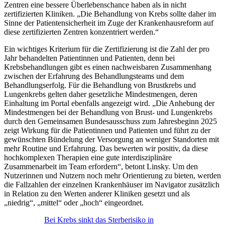
Zentren eine bessere Überlebenschance haben als in nicht
zertifizierten Kliniken. „Die Behandlung von Krebs sollte daher im
Sinne der Patientensicherheit im Zuge der Krankenhausreform auf
diese zertifizierten Zentren konzentriert werden.“
Ein wichtiges Kriterium für die Zertifizierung ist die Zahl der pro
Jahr behandelten Patientinnen und Patienten, denn bei
Krebsbehandlungen gibt es einen nachweisbaren Zusammenhang
zwischen der Erfahrung des Behandlungsteams und dem
Behandlungserfolg. Für die Behandlung von Brustkrebs und
Lungenkrebs gelten daher gesetzliche Mindestmengen, deren
Einhaltung im Portal ebenfalls angezeigt wird. „Die Anhebung der
Mindestmengen bei der Behandlung von Brust- und Lungenkrebs
durch den Gemeinsamen Bundesausschuss zum Jahresbeginn 2025
zeigt Wirkung für die Patientinnen und Patienten und führt zu der
gewünschten Bündelung der Versorgung an weniger Standorten mit
mehr Routine und Erfahrung. Das bewerten wir positiv, da diese
hochkomplexen Therapien eine gute interdisziplinäre
Zusammenarbeit im Team erfordern“, betont Linsky. Um den
Nutzerinnen und Nutzern noch mehr Orientierung zu bieten, werden
die Fallzahlen der einzelnen Krankenhäuser im Navigator zusätzlich
in Relation zu den Werten anderer Kliniken gesetzt und als
„niedrig“, „mittel“ oder „hoch“ eingeordnet.
Bei Krebs sinkt das Sterberisiko in