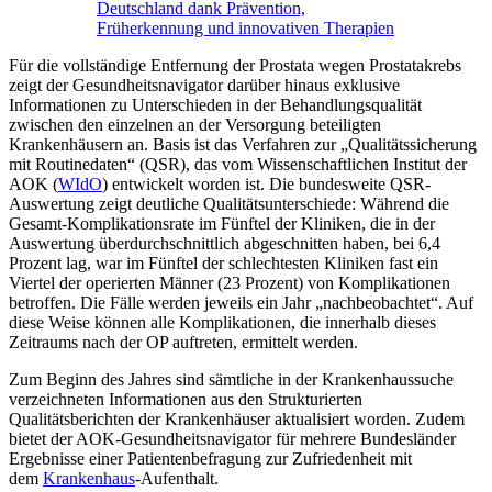
Deutschland dank Prävention,
Früherkennung und innovativen Therapien
Für die vollständige Entfernung der Prostata wegen Prostatakrebs
zeigt der Gesundheitsnavigator darüber hinaus exklusive
Informationen zu Unterschieden in der Behandlungsqualität
zwischen den einzelnen an der Versorgung beteiligten
Krankenhäusern an. Basis ist das Verfahren zur „Qualitätssicherung
mit Routinedaten“ (QSR), das vom Wissenschaftlichen Institut der
AOK (
WIdO
) entwickelt worden ist. Die bundesweite QSR-
Auswertung zeigt deutliche Qualitätsunterschiede: Während die
Gesamt-Komplikationsrate im Fünftel der Kliniken, die in der
Auswertung überdurchschnittlich abgeschnitten haben, bei 6,4
Prozent lag, war im Fünftel der schlechtesten Kliniken fast ein
Viertel der operierten Männer (23 Prozent) von Komplikationen
betroffen. Die Fälle werden jeweils ein Jahr „nachbeobachtet“. Auf
diese Weise können alle Komplikationen, die innerhalb dieses
Zeitraums nach der OP auftreten, ermittelt werden.
Zum Beginn des Jahres sind sämtliche in der Krankenhaussuche
verzeichneten Informationen aus den Strukturierten
Qualitätsberichten der Krankenhäuser aktualisiert worden. Zudem
bietet der AOK-Gesundheitsnavigator für mehrere Bundesländer
Ergebnisse einer Patientenbefragung zur Zufriedenheit mit
dem
Krankenhaus
-Aufenthalt.