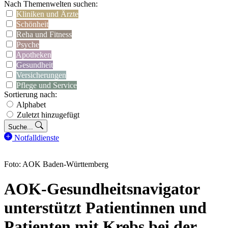
Nach Themenwelten suchen:
Kliniken und Ärzte
Schönheit
Reha und Fitness
Psyche
Apotheken
Gesundheit
Versicherungen
Pflege und Service
Sortierung nach:
Alphabet
Zuletzt hinzugefügt
Suche...
Notfalldienste
Foto: AOK Baden-Württemberg
AOK-Gesundheitsnavigator
unterstützt Patientinnen und
Patienten mit Krebs bei der