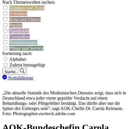
Nach Themenwelten suchen:
Kliniken und Ärzte
Schönheit
Reha und Fitness
Psyche
Apotheken
Gesundheit
Versicherungen
Pflege und Service
Sortierung nach:
Alphabet
Zuletzt hinzugefügt
Suche...
Notfalldienste
„Die aktuelle Statistik des Medizinischen Dienstes zeigt, dass sich in
Deutschland etwa jeder vierte geprüfte Verdacht auf einen
Behandlungs- oder Pflegefehler bestätigt. Das dürfte aber nur die
Spitze des Eisberges sein“, sagt AOK-Chefin Dr. Carola Reimann.
Foto: Photographee.eu/stock.adobe.com
AOK-Bundeschefin Carola