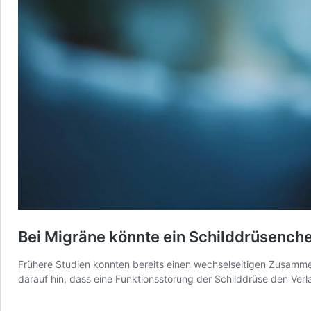
Bei Migräne könnte ein Schilddrüsenchec
Frühere Studien konnten bereits einen wechselseitigen Zusamme
darauf hin, dass eine Funktionsstörung der Schilddrüse den Verla