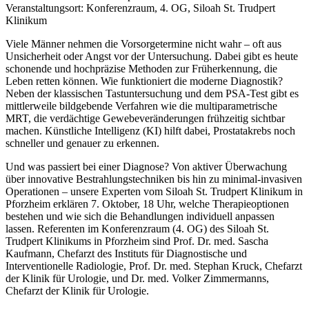
Veranstaltungsort: Konferenzraum, 4. OG, Siloah St. Trudpert
Klinikum
Viele Männer nehmen die Vorsorgetermine nicht wahr – oft aus
Unsicherheit oder Angst vor der Untersuchung. Dabei gibt es heute
schonende und hochpräzise Methoden zur Früherkennung, die
Leben retten können. Wie funktioniert die moderne Diagnostik?
Neben der klassischen Tastuntersuchung und dem PSA-Test gibt es
mittlerweile bildgebende Verfahren wie die multiparametrische
MRT, die verdächtige Gewebeveränderungen frühzeitig sichtbar
machen. Künstliche Intelligenz (KI) hilft dabei, Prostatakrebs noch
schneller und genauer zu erkennen.
Und was passiert bei einer Diagnose? Von aktiver Überwachung
über innovative Bestrahlungstechniken bis hin zu minimal-invasiven
Operationen – unsere Experten vom Siloah St. Trudpert Klinikum in
Pforzheim erklären 7. Oktober, 18 Uhr, welche Therapieoptionen
bestehen und wie sich die Behandlungen individuell anpassen
lassen. Referenten im Konferenzraum (4. OG) des Siloah St.
Trudpert Klinikums in Pforzheim sind Prof. Dr. med. Sascha
Kaufmann, Chefarzt des Instituts für Diagnostische und
Interventionelle Radiologie, Prof. Dr. med. Stephan Kruck, Chefarzt
der Klinik für Urologie, und Dr. med. Volker Zimmermanns,
Chefarzt der Klinik für Urologie.